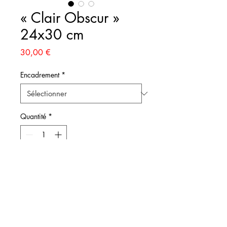
« Clair Obscur »
24x30 cm
Prix
30,00 €
Encadrement
*
Quantité
*
Ajouter au panier
FORMAT - 24x30 cm
PAPIER - 300 g/m2 impression
Premium